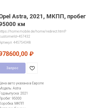
Opel Astra, 2021, МКПП, пробег
95000 км
https://home.mobile.de/home/redirect.html?
customerId=457432
Артикул:
445754348
978600,00
₽
Запрос
Цена авто указана в Европе
Модель: Astra
Год выпуска: 2021
Пробег: 95000
Коробка: МКПП