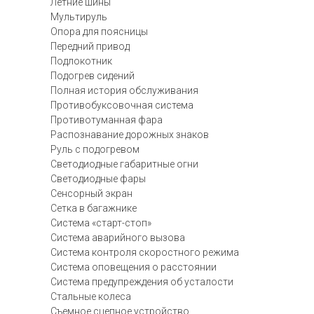
Летние шины
Мультируль
Опора для поясницы
Передний привод
Подлокотник
Подогрев сидений
Полная история обслуживания
Противобуксовочная система
Противотуманная фара
Распознавание дорожных знаков
Руль с подогревом
Светодиодные габаритные огни
Светодиодные фары
Сенсорный экран
Сетка в багажнике
Система «старт-стоп»
Система аварийного вызова
Система контроля скоростного режима
Система оповещения о расстоянии
Система предупреждения об усталости
Стальные колеса
Съемное сцепное устройство