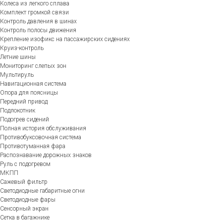
Колеса из легкого сплава
Комплект громкой связи
Контроль давления в шинах
Контроль полосы движения
Крепление изофикс на пассажирских сидениях
Круиз-контроль
Летние шины
Мониторинг слепых зон
Мультируль
Навигационная система
Опора для поясницы
Передний привод
Подлокотник
Подогрев сидений
Полная история обслуживания
Противобуксовочная система
Противотуманная фара
Распознавание дорожных знаков
Руль с подогревом
МКПП
Сажевый фильтр
Светодиодные габаритные огни
Светодиодные фары
Сенсорный экран
Сетка в багажнике