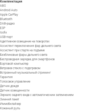
Комплектация
ABS
Android Auto
Apple CarPlay
Bluetooth
DAB-радио
ESP
Isofix
USB-порт
Адаптивное освещение на поворотах
Ассистент переключения фар дальнего света
Ассистент при старте на подъеме
Безбликовые фары дальнего света
Беспроводная зарядка для смартфонов
Бортовой компьютер
Ветровое стекло с подогревом
Встроенный музыкальный стриминг
Гарантия
Голосовое управление
Датчик дождя
Датчик освещенности
Зеркало заднего вида с автоматическим затемнением
Зимний пакет
Иммобилайзер
Кожаный руль