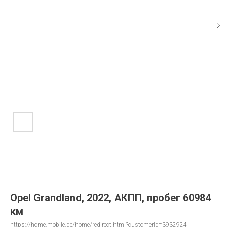
Opel Grandland, 2022, АКПП, пробег 60984
км
https://home.mobile.de/home/redirect.html?customerId=3932924