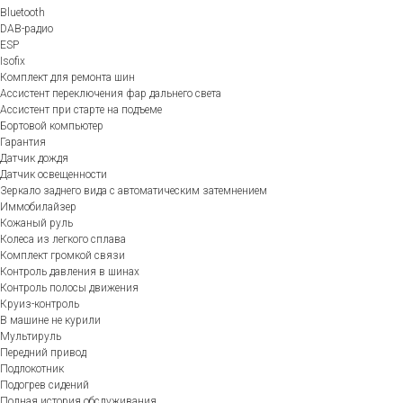
Bluetooth
DAB-радио
ESP
Isofix
Комплект для ремонта шин
Ассистент переключения фар дальнего света
Ассистент при старте на подъеме
Бортовой компьютер
Гарантия
Датчик дождя
Датчик освещенности
Зеркало заднего вида с автоматическим затемнением
Иммобилайзер
Кожаный руль
Колеса из легкого сплава
Комплект громкой связи
Контроль давления в шинах
Контроль полосы движения
Круиз-контроль
В машине не курили
Мультируль
Передний привод
Подлокотник
Подогрев сидений
Полная история обслуживания