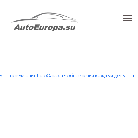
овый сайт EuroCars.su • обновления каждый день
новый с