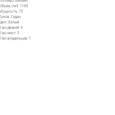
Топливо: Бензин
Объем, см3: 1199
Мощность: 75
Кузов: Седан
Цвет: Белый
К-во дверей: 4
К-во мест: 5
К-во владельцев: 1