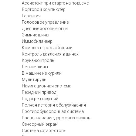
Ассистент при старте на подъеме
Бортовой компьютер
Гарантия
Голосовое управление
Дневные ходовые огни
Зимние шины
Иммобилайзер
Комплект громкой связи
Контроль давления в шинах
Круиз-контроль
Летние шины
В машине не курили
Мультируль
Навигационная система
Передний привод
Подогрев сидений
Полная история обслуживания
Противобуксовочная система
Распознавание дорожных знаков
Сенсорный экран
Система «старт-стоп»