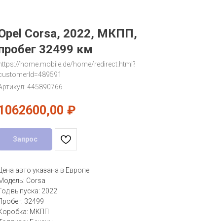
Opel Corsa, 2022, МКПП,
пробег 32499 км
https://home.mobile.de/home/redirect.html?
customerId=489591
Артикул:
445890766
1062600,00
₽
Запрос
Цена авто указана в Европе
Модель: Corsa
Год выпуска: 2022
Пробег: 32499
Коробка: МКПП