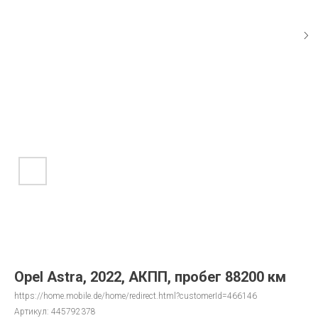
Opel Astra, 2022, АКПП, пробег 88200 км
https://home.mobile.de/home/redirect.html?customerId=466146
Артикул:
445792378