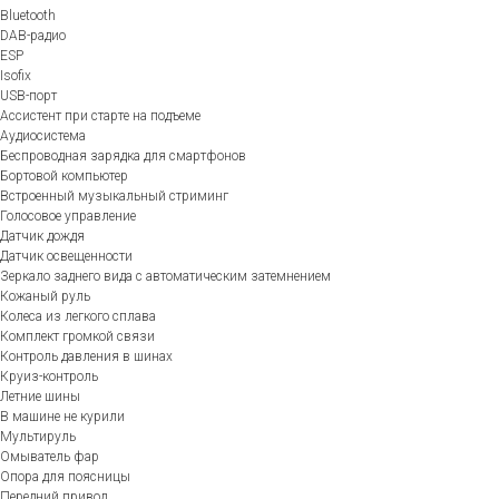
Bluetooth
DAB-радио
ESP
Isofix
USB-порт
Ассистент при старте на подъеме
Аудиосистема
Беспроводная зарядка для смартфонов
Бортовой компьютер
Встроенный музыкальный стриминг
Голосовое управление
Датчик дождя
Датчик освещенности
Зеркало заднего вида с автоматическим затемнением
Кожаный руль
Колеса из легкого сплава
Комплект громкой связи
Контроль давления в шинах
Круиз-контроль
Летние шины
В машине не курили
Мультируль
Омыватель фар
Опора для поясницы
Передний привод