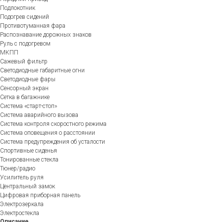
Подлокотник
Подогрев сидений
Противотуманная фара
Распознавание дорожных знаков
Руль с подогревом
МКПП
Сажевый фильтр
Светодиодные габаритные огни
Светодиодные фары
Сенсорный экран
Сетка в багажнике
Система «старт-стоп»
Система аварийного вызова
Система контроля скоростного режима
Система оповещения о расстоянии
Система предупреждения об усталости
Спортивные сиденья
Тонированные стекла
Тюнер/радио
Усилитель руля
Центральный замок
Цифровая приборная панель
Электрозеркала
Электростекла
Описание