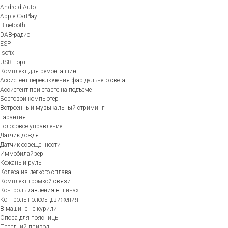
Android Auto
Apple CarPlay
Bluetooth
DAB-радио
ESP
Isofix
USB-порт
Комплект для ремонта шин
Ассистент переключения фар дальнего света
Ассистент при старте на подъеме
Бортовой компьютер
Встроенный музыкальный стриминг
Гарантия
Голосовое управление
Датчик дождя
Датчик освещенности
Иммобилайзер
Кожаный руль
Колеса из легкого сплава
Комплект громкой связи
Контроль давления в шинах
Контроль полосы движения
В машине не курили
Опора для поясницы
Передний привод