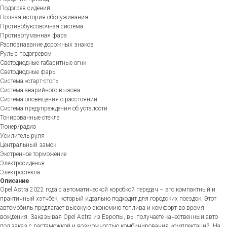
Подогрев сидений
Полная история обслуживания
Противобуксовочная система
Противотуманная фара
Распознавание дорожных знаков
Руль с подогревом
Светодиодные габаритные огни
Светодиодные фары
Система «старт-стоп»
Система аварийного вызова
Система оповещения о расстоянии
Система предупреждения об усталости
Тонированные стекла
Тюнер/радио
Усилитель руля
Центральный замок
Экстренное торможение
Электросиденья
Электростекла
Описание
Opel Astra 2022 года с автоматической коробкой передач – это компактный и
практичный хэтчбек, который идеально подходит для городских поездок. Этот
автомобиль предлагает высокую экономию топлива и комфорт во время
вождения. Заказывая Opel Astra из Европы, вы получаете качественный авто
под заказ с растаможкой и возможностью комбинирования комплектаций. На