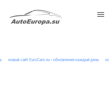
новый сайт EuroCars.su • обновления каждый день
новый с