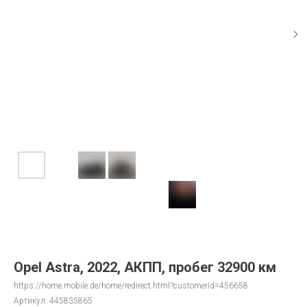
Opel Astra, 2022, АКПП, пробег 32900 км
https://home.mobile.de/home/redirect.html?customerId=456658
Артикул:
445835865