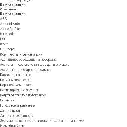
Комплектация
Описание
Комплектация
ABS
Android Auto
Apple CarPlay
Bluetooth
ESP
Isofix
USB-порт
Комплект для ремонта шин
Адаптивное освещение на поворотах
Ассистент переключения фар дальнего света
Ассистент при старте на подъеме
Багажник на крыше
Бесключевой доступ
Бортовой компьютер
Вентилируемые сиденья
Ветровое стекло с подогревом
Гарантия
Голосовое управление
Датчик дождя
Датчик освещенности
Зеркало заднего вида с автоматическим затемнением
Иммобилайзер