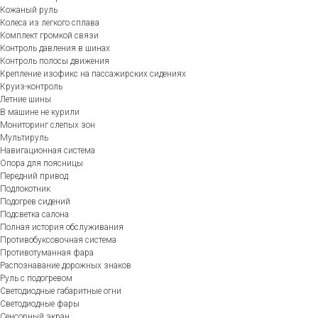
Кожаный руль
Колеса из легкого сплава
Комплект громкой связи
Контроль давления в шинах
Контроль полосы движения
Крепление изофикс на пассажирских сидениях
Круиз-контроль
Летние шины
В машине не курили
Мониторинг слепых зон
Мультируль
Навигационная система
Опора для поясницы
Передний привод
Подлокотник
Подогрев сидений
Подсветка салона
Полная история обслуживания
Противобуксовочная система
Противотуманная фара
Распознавание дорожных знаков
Руль с подогревом
Светодиодные габаритные огни
Светодиодные фары
Сенсорный экран