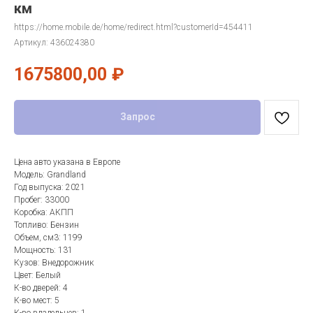
км
https://home.mobile.de/home/redirect.html?customerId=454411
Артикул:
436024380
1675800,00
₽
Запрос
Цена авто указана в Европе
Модель: Grandland
Год выпуска: 2021
Пробег: 33000
Коробка: АКПП
Топливо: Бензин
Объем, см3: 1199
Мощность: 131
Кузов: Внедорожник
Цвет: Белый
К-во дверей: 4
К-во мест: 5
К-во владельцев: 1