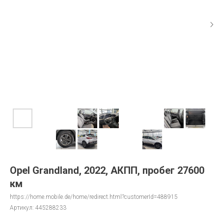
Opel Grandland, 2022, АКПП, пробег 27600
км
https://home.mobile.de/home/redirect.html?customerId=488915
Артикул:
445288233