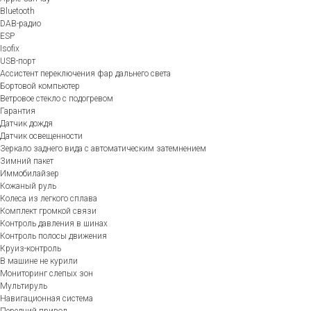
Bluetooth
DAB-радио
ESP
Isofix
USB-порт
Ассистент переключения фар дальнего света
Бортовой компьютер
Ветровое стекло с подогревом
Гарантия
Датчик дождя
Датчик освещенности
Зеркало заднего вида с автоматическим затемнением
Зимний пакет
Иммобилайзер
Кожаный руль
Колеса из легкого сплава
Комплект громкой связи
Контроль давления в шинах
Контроль полосы движения
Круиз-контроль
В машине не курили
Мониторинг слепых зон
Мультируль
Навигационная система
Передний привод