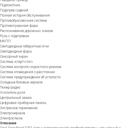
Подлокотник
Подогрев сидений
Полная история обслуживания
Противобуксовочная система
Противотуманная фара
Распознавание дорожных знаков
Руль с подогревом
МКПП
Светодиодные габаритные огни
Светодиодные фары
Сенсорный экран
Система «старт-стоп»
Система контроля скоростного режима
Система оповещения о расстоянии
Система предупреждения об усталости
Складные боковые зеркала
Тюнер/радио
Усилитель руля
Центральный замок
Цифровая приборная панель
Экстренное торможение
Электрозеркала
Электростекла
Описание
Opel Grandland 2022 года с автоматической коробкой передач - это уютный и