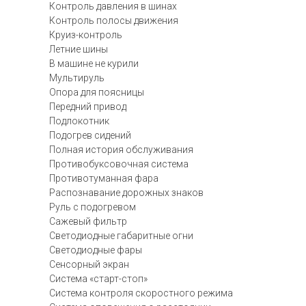
Контроль давления в шинах
Контроль полосы движения
Круиз-контроль
Летние шины
В машине не курили
Мультируль
Опора для поясницы
Передний привод
Подлокотник
Подогрев сидений
Полная история обслуживания
Противобуксовочная система
Противотуманная фара
Распознавание дорожных знаков
Руль с подогревом
Сажевый фильтр
Светодиодные габаритные огни
Светодиодные фары
Сенсорный экран
Система «старт-стоп»
Система контроля скоростного режима