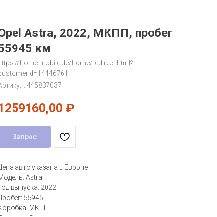
Opel Astra, 2022, МКПП, пробег
55945 км
https://home.mobile.de/home/redirect.html?
customerId=14446761
Артикул:
445837037
1259160,00
₽
Запрос
Цена авто указана в Европе
Модель: Astra
Год выпуска: 2022
Пробег: 55945
Коробка: МКПП