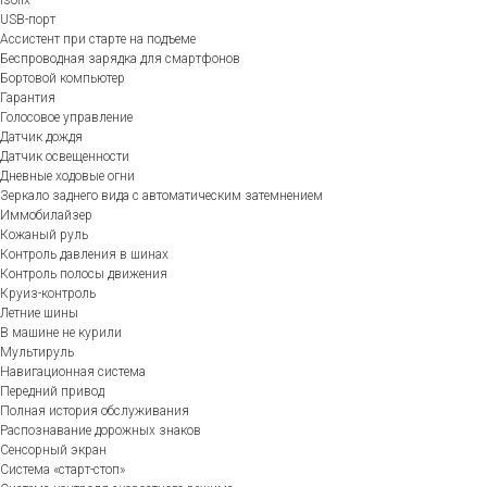
USB-порт
Ассистент при старте на подъеме
Беспроводная зарядка для смартфонов
Бортовой компьютер
Гарантия
Голосовое управление
Датчик дождя
Датчик освещенности
Дневные ходовые огни
Зеркало заднего вида с автоматическим затемнением
Иммобилайзер
Кожаный руль
Контроль давления в шинах
Контроль полосы движения
Круиз-контроль
Летние шины
В машине не курили
Мультируль
Навигационная система
Передний привод
Полная история обслуживания
Распознавание дорожных знаков
Сенсорный экран
Система «старт-стоп»