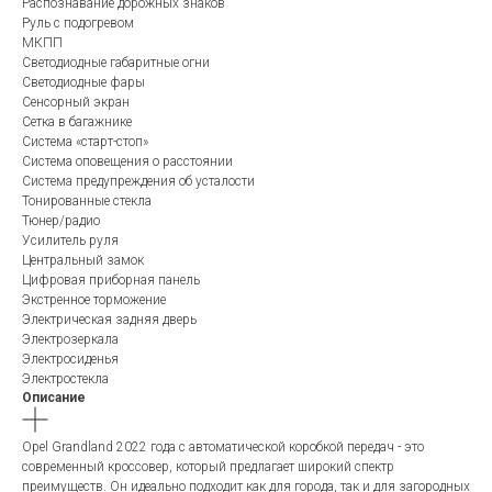
Распознавание дорожных знаков
Руль с подогревом
МКПП
Светодиодные габаритные огни
Светодиодные фары
Сенсорный экран
Сетка в багажнике
Система «старт-стоп»
Система оповещения о расстоянии
Система предупреждения об усталости
Тонированные стекла
Тюнер/радио
Усилитель руля
Центральный замок
Цифровая приборная панель
Экстренное торможение
Электрическая задняя дверь
Электрозеркала
Электросиденья
Электростекла
Описание
Opel Grandland 2022 года с автоматической коробкой передач - это
современный кроссовер, который предлагает широкий спектр
преимуществ. Он идеально подходит как для города, так и для загородных