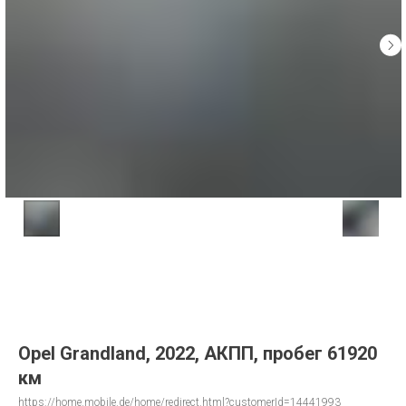
Opel Grandland, 2022, АКПП, пробег 61920
км
https://home.mobile.de/home/redirect.html?customerId=14441993