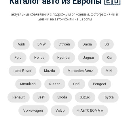
Каталог авто из Европы 🇪🇺
актуальные объявления с подробным описанием, фотографиями и
ценами на автомобили из Европы
Audi
BMW
Citroën
Dacia
DS
Ford
Honda
Hyundai
Jaguar
Kia
Land Rover
Mazda
Mercedes-Benz
MINI
Mitsubishi
Nissan
Opel
Peugeot
Renault
Seat
Skoda
Suzuki
Toyota
Volkswagen
Volvo
⭐️ АВТОДОМА ⭐️