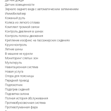
Датчик дождя
Датчик освещенности
Зеркало заднего вида с автоматическим затемнением
Иммобилайзер
Кожаный руль
Колеса из легкого сплава
Комплект громкой связи
Контроль давления в шинах
Контроль полосы движения
Крепление изофикс на пассажирских сидениях
Круиз-контроль
Летние шины
В машине не курили
Мониторинг слепых зон
Мультируль
Навигационная система
Новая услуга
Опора для поясницы
Передний привод
Подлокотник
Подогрев сидений
Подсветка салона
Полная история обслуживания
Противобуксовочная система
Противотуманная фара