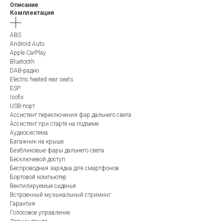
Описание
Комплектация
ABS
Android Auto
Apple CarPlay
Bluetooth
DAB-радио
Electric heated rear seats
ESP
Isofix
USB-порт
Ассистент переключения фар дальнего света
Ассистент при старте на подъеме
Аудиосистема
Багажник на крыше
Безбликовые фары дальнего света
Бесключевой доступ
Беспроводная зарядка для смартфонов
Бортовой компьютер
Вентилируемые сиденья
Встроенный музыкальный стриминг
Гарантия
Голосовое управление