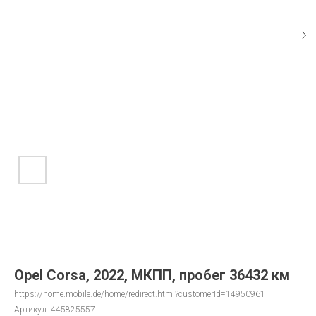
Opel Corsa, 2022, МКПП, пробег 36432 км
https://home.mobile.de/home/redirect.html?customerId=14950961
Артикул:
445825557