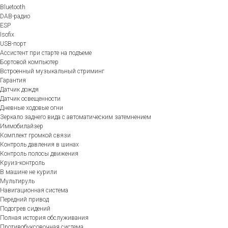
Bluetooth
DAB-радио
ESP
Isofix
USB-порт
Ассистент при старте на подъеме
Бортовой компьютер
Встроенный музыкальный стриминг
Гарантия
Датчик дождя
Датчик освещенности
Дневные ходовые огни
Зеркало заднего вида с автоматическим затемнением
Иммобилайзер
Комплект громкой связи
Контроль давления в шинах
Контроль полосы движения
Круиз-контроль
В машине не курили
Мультируль
Навигационная система
Передний привод
Подогрев сидений
Полная история обслуживания
Противобуксовочная система