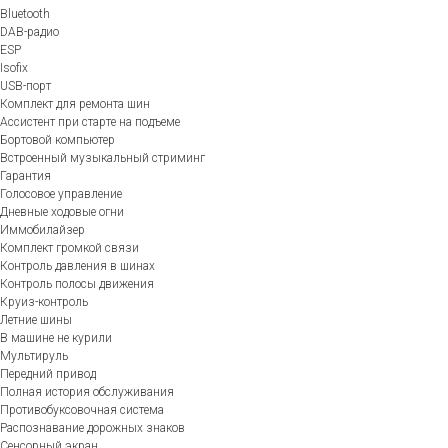
Bluetooth
DAB-радио
ESP
Isofix
USB-порт
Комплект для ремонта шин
Ассистент при старте на подъеме
Бортовой компьютер
Встроенный музыкальный стриминг
Гарантия
Голосовое управление
Дневные ходовые огни
Иммобилайзер
Комплект громкой связи
Контроль давления в шинах
Контроль полосы движения
Круиз-контроль
Летние шины
В машине не курили
Мультируль
Передний привод
Полная история обслуживания
Противобуксовочная система
Распознавание дорожных знаков
Сенсорный экран