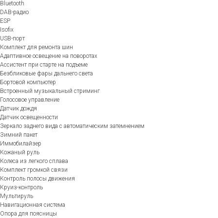
Bluetooth
DAB-радио
ESP
Isofix
USB-порт
Комплект для ремонта шин
Адаптивное освещение на поворотах
Ассистент при старте на подъеме
Безбликовые фары дальнего света
Бортовой компьютер
Встроенный музыкальный стриминг
Голосовое управление
Датчик дождя
Датчик освещенности
Зеркало заднего вида с автоматическим затемнением
Зимний пакет
Иммобилайзер
Кожаный руль
Колеса из легкого сплава
Комплект громкой связи
Контроль полосы движения
Круиз-контроль
Мультируль
Навигационная система
Опора для поясницы