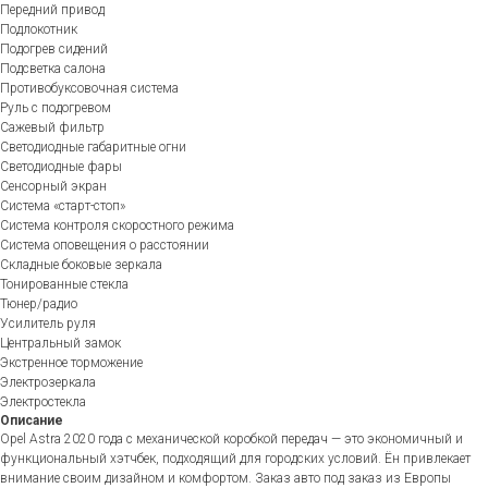
Передний привод
Подлокотник
Подогрев сидений
Подсветка салона
Противобуксовочная система
Руль с подогревом
Сажевый фильтр
Светодиодные габаритные огни
Светодиодные фары
Сенсорный экран
Система «старт-стоп»
Система контроля скоростного режима
Система оповещения о расстоянии
Складные боковые зеркала
Тонированные стекла
Тюнер/радио
Усилитель руля
Центральный замок
Экстренное торможение
Электрозеркала
Электростекла
Описание
Opel Astra 2020 года с механической коробкой передач — это экономичный и
функциональный хэтчбек, подходящий для городских условий. Ён привлекает
внимание своим дизайном и комфортом. Заказ авто под заказ из Европы