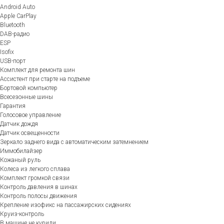
Android Auto
Apple CarPlay
Bluetooth
DAB-радио
ESP
Isofix
USB-порт
Комплект для ремонта шин
Ассистент при старте на подъеме
Бортовой компьютер
Всесезонные шины
Гарантия
Голосовое управление
Датчик дождя
Датчик освещенности
Зеркало заднего вида с автоматическим затемнением
Иммобилайзер
Кожаный руль
Колеса из легкого сплава
Комплект громкой связи
Контроль давления в шинах
Контроль полосы движения
Крепление изофикс на пассажирских сидениях
Круиз-контроль
В машине не курили