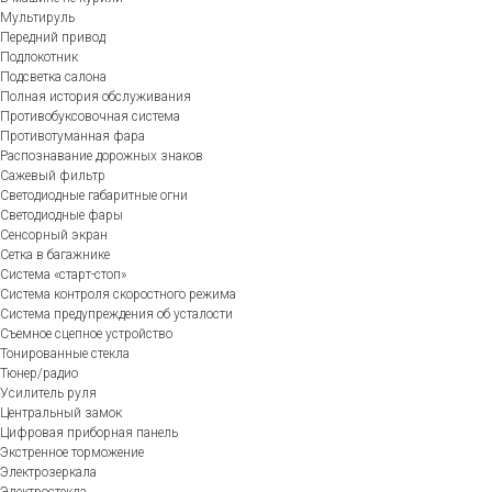
Мультируль
Передний привод
Подлокотник
Подсветка салона
Полная история обслуживания
Противобуксовочная система
Противотуманная фара
Распознавание дорожных знаков
Сажевый фильтр
Светодиодные габаритные огни
Светодиодные фары
Сенсорный экран
Сетка в багажнике
Система «старт-стоп»
Система контроля скоростного режима
Система предупреждения об усталости
Съемное сцепное устройство
Тонированные стекла
Тюнер/радио
Усилитель руля
Центральный замок
Цифровая приборная панель
Экстренное торможение
Электрозеркала
Электростекла