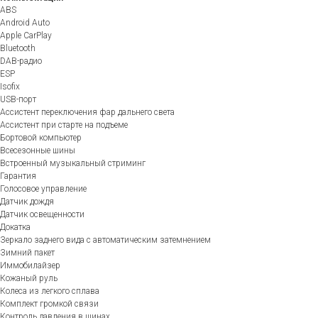
ABS
Android Auto
Apple CarPlay
Bluetooth
DAB-радио
ESP
Isofix
USB-порт
Ассистент переключения фар дальнего света
Ассистент при старте на подъеме
Бортовой компьютер
Всесезонные шины
Встроенный музыкальный стриминг
Гарантия
Голосовое управление
Датчик дождя
Датчик освещенности
Докатка
Зеркало заднего вида с автоматическим затемнением
Зимний пакет
Иммобилайзер
Кожаный руль
Колеса из легкого сплава
Комплект громкой связи
Контроль давления в шинах