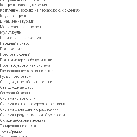
Контроль полосы движения
Крепление изофикс на пассажирских сидениях
Круиз-контроль
В машине не курили
Мониторинг слепых зон
Мультируль
Навигационная система
Передний привод
Подлокотник
Подогрев сидений
Полная история обслуживания
Противобуксовочная система
Распознавание дорожных знаков
Руль с подогревом
Светодиодные габаритные огни
Светодиодные фары
Сенсорный экран
Система «старт-стоп»
Система контроля скоростного режима
Система оповещения о расстоянии
Система предупреждения об усталости
Складные боковые зеркала
Тонированные стекла
Тюнер/радио
Усилитель руля