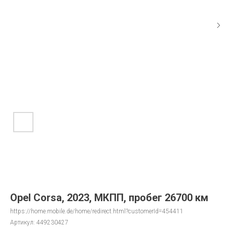
Opel Corsa, 2023, МКПП, пробег 26700 км
https://home.mobile.de/home/redirect.html?customerId=454411
Артикул:
449230427