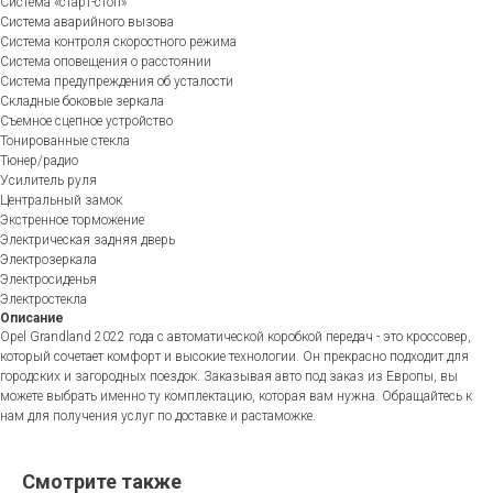
Система «старт-стоп»
Система аварийного вызова
Система контроля скоростного режима
Система оповещения о расстоянии
Система предупреждения об усталости
Складные боковые зеркала
Съемное сцепное устройство
Тонированные стекла
Тюнер/радио
Усилитель руля
Центральный замок
Экстренное торможение
Электрическая задняя дверь
Электрозеркала
Электросиденья
Электростекла
Описание
Opel Grandland 2022 года с автоматической коробкой передач - это кроссовер,
который сочетает комфорт и высокие технологии. Он прекрасно подходит для
городских и загородных поездок. Заказывая авто под заказ из Европы, вы
можете выбрать именно ту комплектацию, которая вам нужна. Обращайтесь к
нам для получения услуг по доставке и растаможке.
Смотрите также