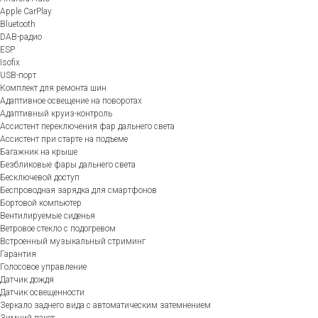
Apple CarPlay
Bluetooth
DAB-радио
ESP
Isofix
USB-порт
Комплект для ремонта шин
Адаптивное освещение на поворотах
Адаптивный круиз-контроль
Ассистент переключения фар дальнего света
Ассистент при старте на подъеме
Багажник на крыше
Безбликовые фары дальнего света
Бесключевой доступ
Беспроводная зарядка для смартфонов
Бортовой компьютер
Вентилируемые сиденья
Ветровое стекло с подогревом
Встроенный музыкальный стриминг
Гарантия
Голосовое управление
Датчик дождя
Датчик освещенности
Зеркало заднего вида с автоматическим затемнением
Зимний пакет