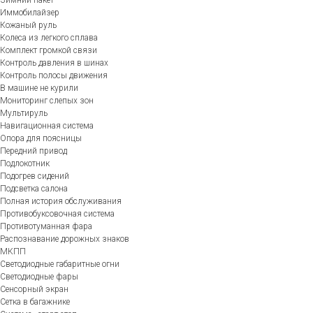
Иммобилайзер
Кожаный руль
Колеса из легкого сплава
Комплект громкой связи
Контроль давления в шинах
Контроль полосы движения
В машине не курили
Мониторинг слепых зон
Мультируль
Навигационная система
Опора для поясницы
Передний привод
Подлокотник
Подогрев сидений
Подсветка салона
Полная история обслуживания
Противобуксовочная система
Противотуманная фара
Распознавание дорожных знаков
МКПП
Светодиодные габаритные огни
Светодиодные фары
Сенсорный экран
Сетка в багажнике