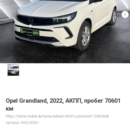
Opel Grandland, 2022, АКПП, пробег 70601
км
https://home.mobile.de/home/redirect.html?customerId=12890658
Артикул:
445230551