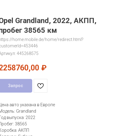
Opel Grandland, 2022, АКПП,
пробег 38565 км
https://home.mobile.de/home/redirect.html?
customerId=453446
Артикул:
445268575
2258760,00
₽
Запрос
Цена авто указана в Европе
Модель: Grandland
Год выпуска: 2022
Пробег: 38565
Коробка: АКПП