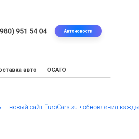
(980) 951 54 04
Автоновости
оставка авто
ОСАГО
вый сайт EuroCars.su • обновления каждый ден