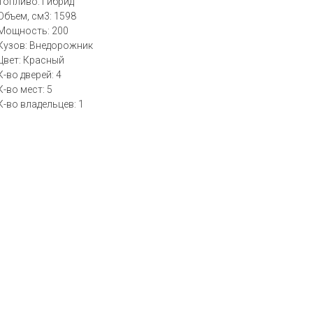
Топливо: Гибрид
Объем, см3: 1598
Мощность: 200
Кузов: Внедорожник
Цвет: Красный
К-во дверей: 4
К-во мест: 5
К-во владельцев: 1