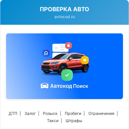
ПРОВЕРКА АВТО
avtocod.ru
ДТП
|
Залог
|
Розыск
|
Пробеги
|
Ограничения
|
Такси
|
Штрафы