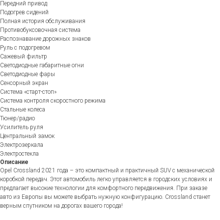
Передний привод
Подогрев сидений
Полная история обслуживания
Противобуксовочная система
Распознавание дорожных знаков
Руль с подогревом
Сажевый фильтр
Светодиодные габаритные огни
Светодиодные фары
Сенсорный экран
Система «старт-стоп»
Система контроля скоростного режима
Стальные колеса
Тюнер/радио
Усилитель руля
Центральный замок
Электрозеркала
Электростекла
Описание
Opel Crossland 2021 года – это компактный и практичный SUV с механической
коробкой передач. Этот автомобиль легко управляется в городских условиях и
предлагает высокие технологии для комфортного передвижения. При заказе
авто из Европы вы можете выбрать нужную конфигурацию. Crossland станет
верным спутником на дорогах вашего города!