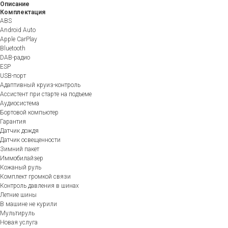
Описание
Комплектация
ABS
Android Auto
Apple CarPlay
Bluetooth
DAB-радио
ESP
USB-порт
Адаптивный круиз-контроль
Ассистент при старте на подъеме
Аудиосистема
Бортовой компьютер
Гарантия
Датчик дождя
Датчик освещенности
Зимний пакет
Иммобилайзер
Кожаный руль
Комплект громкой связи
Контроль давления в шинах
Летние шины
В машине не курили
Мультируль
Новая услуга