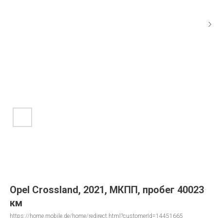
Opel Crossland, 2021, МКПП, пробег 40023
км
https://home.mobile.de/home/redirect.html?customerId=14451665