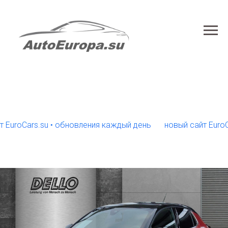
roCars.su • обновления каждый день
новый сайт EuroCars