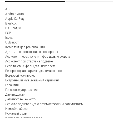
ABS
Android Auto
Apple CarPlay
Bluetooth
DAB-радио
ESP
Isofix
USB-порт
Комплект для ремонта шин
Адаптивное освещение на поворотах
Ассистент переключения фар дальнего света
Ассистент при старте на подъеме
Безбликовые фары дальнего света
Беспроводная зарядка для смартфонов
Бортовой компьютер
Встроенный музыкальный стриминг
Гарантия
Голосовое управление
Датчик дождя
Датчик освещенности
Зеркало заднего вида с автоматическим затемнением
Иммобилайзер
Кожаный руль