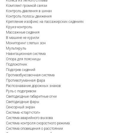
Колеса из легкого сплава
Комплект громкой связи
Контроль давления в шинах
Контроль полосы движения
Крепление изофикс на пассажирских сидениях
Круиз-контроль
Массажные сидения
В машине не курили
Мониторинг слепых зон
Мультируль
Навигационная система
Опора для поясницы
Подлокотник
Подогрев сидений
Противобуксовочная система
Противотуманная фара
Распознавание дорожных знаков
Руль с подогревом
Светодиодные габаритные огни
Светодиодные фары
Сенсорный экран
Система «старт-стоп»
Система аварийного вызова
Система контроля скоростного режима
Система оповещения о расстоянии