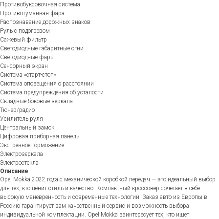
Противобуксовочная система
Противотуманная фара
Распознавание дорожных знаков
Руль с подогревом
Сажевый фильтр
Светодиодные габаритные огни
Светодиодные фары
Сенсорный экран
Система «старт-стоп»
Система оповещения о расстоянии
Система предупреждения об усталости
Складные боковые зеркала
Тюнер/радио
Усилитель руля
Центральный замок
Цифровая приборная панель
Экстренное торможение
Электрозеркала
Электростекла
Описание
Opel Mokka 2022 года с механической коробкой передач — это идеальный выбор
для тех, кто ценит стиль и качество. Компактный кроссовер сочетает в себе
высокую маневренность и современные технологии. Заказ авто из Европы в
Россию гарантирует вам качественный сервис и возможность выбора
индивидуальной комплектации. Opel Mokka заинтересует тех, кто ищет