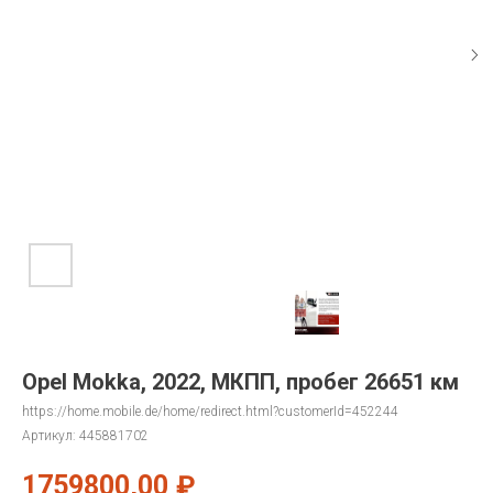
Opel Mokka, 2022, МКПП, пробег 26651 км
https://home.mobile.de/home/redirect.html?customerId=452244
Артикул:
445881702
1759800,00
₽