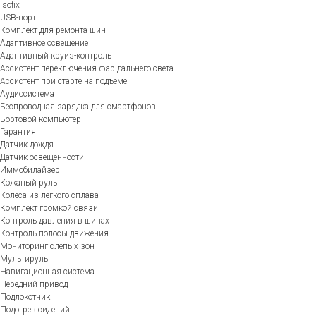
Isofix
USB-порт
Комплект для ремонта шин
Адаптивное освещение
Адаптивный круиз-контроль
Ассистент переключения фар дальнего света
Ассистент при старте на подъеме
Аудиосистема
Беспроводная зарядка для смартфонов
Бортовой компьютер
Гарантия
Датчик дождя
Датчик освещенности
Иммобилайзер
Кожаный руль
Колеса из легкого сплава
Комплект громкой связи
Контроль давления в шинах
Контроль полосы движения
Мониторинг слепых зон
Мультируль
Навигационная система
Передний привод
Подлокотник
Подогрев сидений