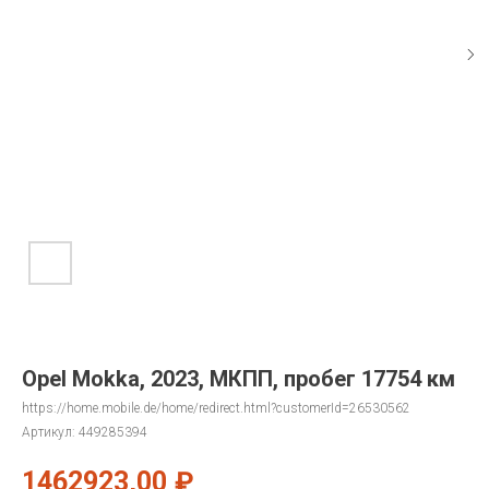
Opel Mokka, 2023, МКПП, пробег 17754 км
https://home.mobile.de/home/redirect.html?customerId=26530562
Артикул:
449285394
1462923,00
₽