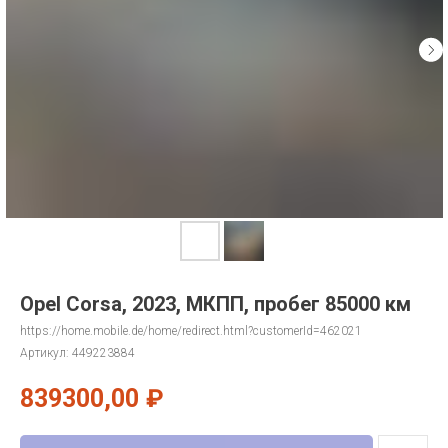
Opel Corsa, 2023, МКПП, пробег 85000 км
https://home.mobile.de/home/redirect.html?customerId=462021
Артикул:
449223884
839300,00
₽