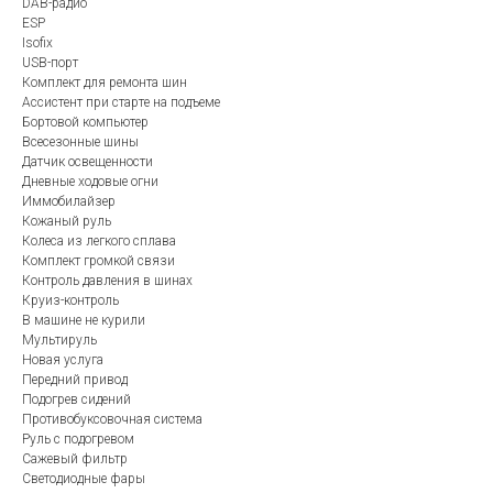
DAB-радио
ESP
Isofix
USB-порт
Комплект для ремонта шин
Ассистент при старте на подъеме
Бортовой компьютер
Всесезонные шины
Датчик освещенности
Дневные ходовые огни
Иммобилайзер
Кожаный руль
Колеса из легкого сплава
Комплект громкой связи
Контроль давления в шинах
Круиз-контроль
В машине не курили
Мультируль
Новая услуга
Передний привод
Подогрев сидений
Противобуксовочная система
Руль с подогревом
Сажевый фильтр
Светодиодные фары