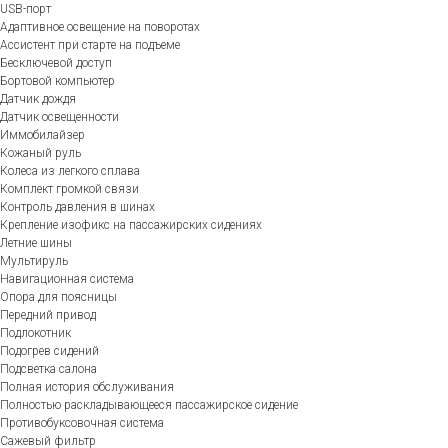
USB-порт
Адаптивное освещение на поворотах
Ассистент при старте на подъеме
Бесключевой доступ
Бортовой компьютер
Датчик дождя
Датчик освещенности
Иммобилайзер
Кожаный руль
Колеса из легкого сплава
Комплект громкой связи
Контроль давления в шинах
Крепление изофикс на пассажирских сидениях
Летние шины
Мультируль
Навигационная система
Опора для поясницы
Передний привод
Подлокотник
Подогрев сидений
Подсветка салона
Полная история обслуживания
Полностью раскладывающееся пассажирское сидение
Противобуксовочная система
Сажевый фильтр