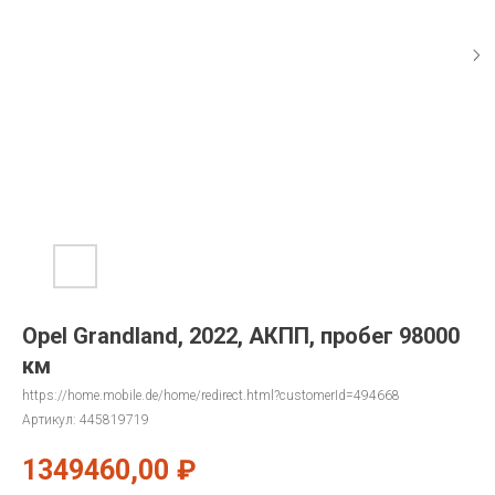
Opel Grandland, 2022, АКПП, пробег 98000
км
https://home.mobile.de/home/redirect.html?customerId=494668
Артикул:
445819719
1349460,00
₽