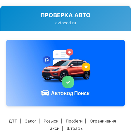
ПРОВЕРКА АВТО
avtocod.ru
ДТП
|
Залог
|
Розыск
|
Пробеги
|
Ограничения
|
Такси
|
Штрафы