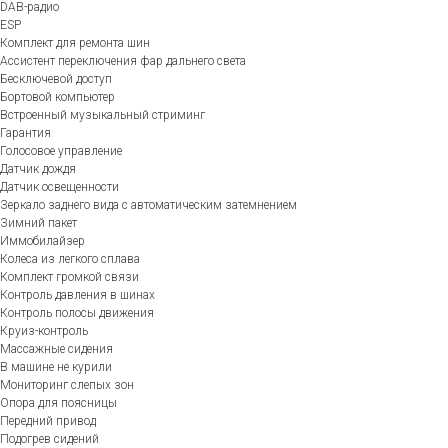
DAB-радио
ESP
Комплект для ремонта шин
Ассистент переключения фар дальнего света
Бесключевой доступ
Бортовой компьютер
Встроенный музыкальный стриминг
Гарантия
Голосовое управление
Датчик дождя
Датчик освещенности
Зеркало заднего вида с автоматическим затемнением
Зимний пакет
Иммобилайзер
Колеса из легкого сплава
Комплект громкой связи
Контроль давления в шинах
Контроль полосы движения
Круиз-контроль
Массажные сидения
В машине не курили
Мониторинг слепых зон
Опора для поясницы
Передний привод
Подогрев сидений