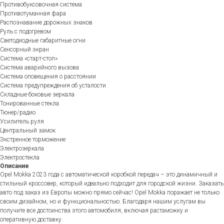
Противобуксовочная система
Противотуманная фара
Распознавание дорожных знаков
Руль с подогревом
Светодиодные габаритные огни
Сенсорный экран
Система «старт-стоп»
Система аварийного вызова
Система оповещения о расстоянии
Система предупреждения об усталости
Складные боковые зеркала
Тонированные стекла
Тюнер/радио
Усилитель руля
Центральный замок
Экстренное торможение
Электрозеркала
Электростекла
Описание
Opel Mokka 2023 года с автоматической коробкой передач – это динамичный и
стильный кроссовер, который идеально подходит для городской жизни. Заказать
авто под заказ из Европы можно прямо сейчас! Opel Mokka поражает не только
своим дизайном, но и функциональностью. Благодаря нашим услугам вы
получите все достоинства этого автомобиля, включая растаможку и
оперативную доставку.