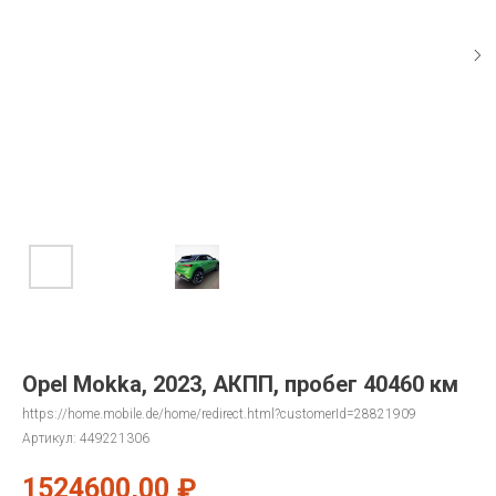
Opel Mokka, 2023, АКПП, пробег 40460 км
https://home.mobile.de/home/redirect.html?customerId=28821909
Артикул:
449221306
1524600,00
₽