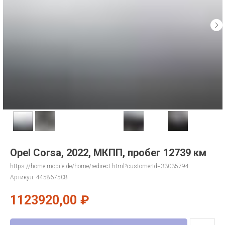
Opel Corsa, 2022, МКПП, пробег 12739 км
https://home.mobile.de/home/redirect.html?customerId=33035794
Артикул:
445867508
1123920,00
₽