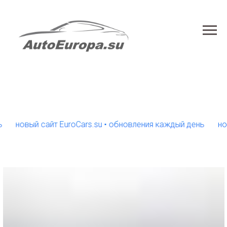
овый сайт EuroCars.su • обновления каждый день
новый с