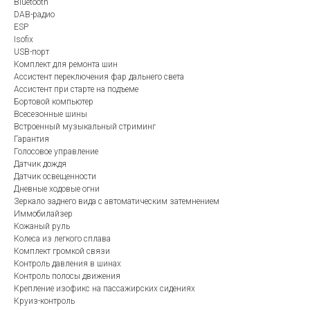
Bluetooth
DAB-радио
ESP
Isofix
USB-порт
Комплект для ремонта шин
Ассистент переключения фар дальнего света
Ассистент при старте на подъеме
Бортовой компьютер
Всесезонные шины
Встроенный музыкальный стриминг
Гарантия
Голосовое управление
Датчик дождя
Датчик освещенности
Дневные ходовые огни
Зеркало заднего вида с автоматическим затемнением
Иммобилайзер
Кожаный руль
Колеса из легкого сплава
Комплект громкой связи
Контроль давления в шинах
Контроль полосы движения
Крепление изофикс на пассажирских сидениях
Круиз-контроль