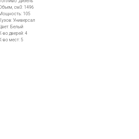
Топливо: Дизель
Объем, см3: 1496
Мощность: 105
Кузов: Универсал
Цвет: Белый
К-во дверей: 4
К-во мест: 5