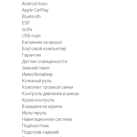
Android Auto
Apple CarPlay
Bluetooth
ESP
Isofix
USB-порт
Багажник на крыше
Бортовой компьютер
Гарантия
Датчик освещенности
Зимний пакет
Иммобилайзер
Кожаный руль
Комплект громкой связи
Контроль давления в шинах
Круиз-контроль
В машине не курили
Мультируль
Навигационная система
Подлокотник
Подогрев сидений