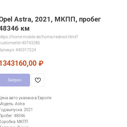
Opel Astra, 2021, МКПП, пробег
48346 км
https://home.mobile.de/home/redirect.html?
customerId=40743285
Артикул:
445917524
1343160,00
₽
Запрос
Цена авто указана в Европе
Модель: Astra
Год выпуска: 2021
Пробег: 48346
Коробка: МКПП