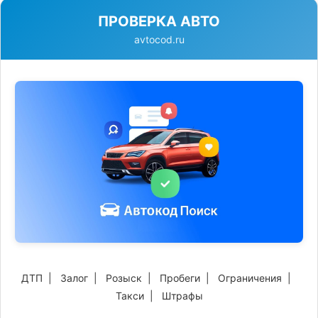
ПРОВЕРКА АВТО
avtocod.ru
ДТП
|
Залог
|
Розыск
|
Пробеги
|
Ограничения
|
Такси
|
Штрафы