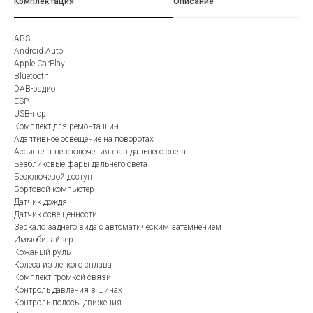
Комплектация
Описание
ABS
Android Auto
Apple CarPlay
Bluetooth
DAB-радио
ESP
USB-порт
Комплект для ремонта шин
Адаптивное освещение на поворотах
Ассистент переключения фар дальнего света
Безбликовые фары дальнего света
Бесключевой доступ
Бортовой компьютер
Датчик дождя
Датчик освещенности
Зеркало заднего вида с автоматическим затемнением
Иммобилайзер
Кожаный руль
Колеса из легкого сплава
Комплект громкой связи
Контроль давления в шинах
Контроль полосы движения