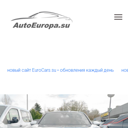
овый сайт EuroCars.su • обновления каждый день
новый с