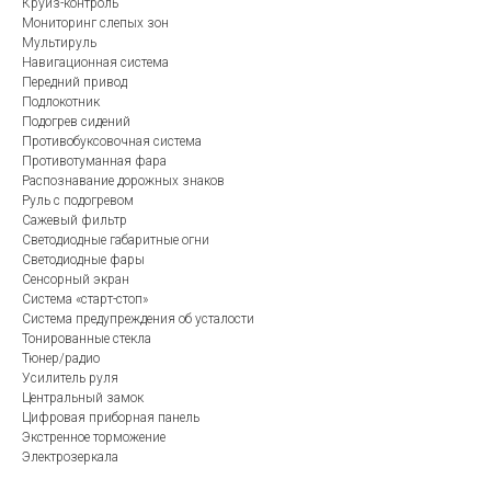
Круиз-контроль
Мониторинг слепых зон
Мультируль
Навигационная система
Передний привод
Подлокотник
Подогрев сидений
Противобуксовочная система
Противотуманная фара
Распознавание дорожных знаков
Руль с подогревом
Сажевый фильтр
Светодиодные габаритные огни
Светодиодные фары
Сенсорный экран
Система «старт-стоп»
Система предупреждения об усталости
Тонированные стекла
Тюнер/радио
Усилитель руля
Центральный замок
Цифровая приборная панель
Экстренное торможение
Электрозеркала