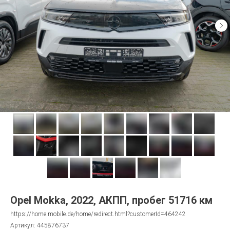
Opel Mokka, 2022, АКПП, пробег 51716 км
https://home.mobile.de/home/redirect.html?customerId=464242
Артикул:
445876737