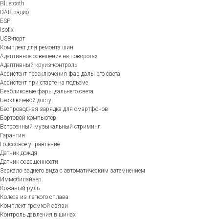
Bluetooth
DAB-радио
ESP
Isofix
USB-порт
Комплект для ремонта шин
Адаптивное освещение на поворотах
Адаптивный круиз-контроль
Ассистент переключения фар дальнего света
Ассистент при старте на подъеме
Безбликовые фары дальнего света
Бесключевой доступ
Беспроводная зарядка для смартфонов
Бортовой компьютер
Встроенный музыкальный стриминг
Гарантия
Голосовое управление
Датчик дождя
Датчик освещенности
Зеркало заднего вида с автоматическим затемнением
Иммобилайзер
Кожаный руль
Колеса из легкого сплава
Комплект громкой связи
Контроль давления в шинах