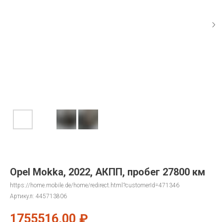
Opel Mokka, 2022, АКПП, пробег 27800 км
https://home.mobile.de/home/redirect.html?customerId=471346
Артикул:
445713806
1755516,00
₽