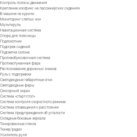
Контроль полосы движения
Крепление изофикс на пассажирских сидениях
В машине не курили
Мониторинг слепых зон
Мультируль
Навигационная система
Опора для поясницы
Подлокотник
Подогрев сидений
Подсветка салона
Противобуксовочная система
Противотуманная фара
Распознавание дорожных знаков
Руль с подогревом
Светодиодные габаритные огни
Светодиодные фары
Сенсорный экран
Система «старт-стоп»
Система контроля скоростного режима
Система оповещения о расстоянии
Система предупреждения об усталости
Складные боковые зеркала
Тонированные стекла
Тюнер/радио
Усилитель руля