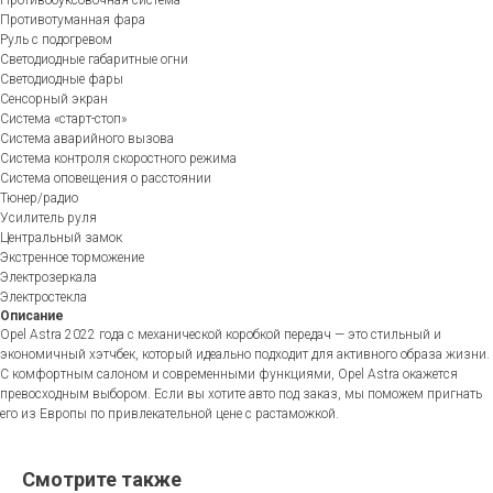
Противобуксовочная система
Противотуманная фара
Руль с подогревом
Светодиодные габаритные огни
Светодиодные фары
Сенсорный экран
Система «старт-стоп»
Система аварийного вызова
Система контроля скоростного режима
Система оповещения о расстоянии
Тюнер/радио
Усилитель руля
Центральный замок
Экстренное торможение
Электрозеркала
Электростекла
Описание
Opel Astra 2022 года с механической коробкой передач — это стильный и
экономичный хэтчбек, который идеально подходит для активного образа жизни.
С комфортным салоном и современными функциями, Opel Astra окажется
превосходным выбором. Если вы хотите авто под заказ, мы поможем пригнать
его из Европы по привлекательной цене с растаможкой.
Смотрите также