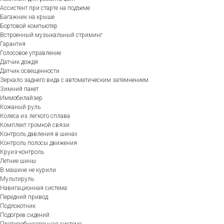
Ассистент при старте на подъеме
Багажник на крыше
Бортовой компьютер
Встроенный музыкальный стриминг
Гарантия
Голосовое управление
Датчик дождя
Датчик освещенности
Зеркало заднего вида с автоматическим затемнением
Зимний пакет
Иммобилайзер
Кожаный руль
Колеса из легкого сплава
Комплект громкой связи
Контроль давления в шинах
Контроль полосы движения
Круиз-контроль
Летние шины
В машине не курили
Мультируль
Навигационная система
Передний привод
Подлокотник
Подогрев сидений