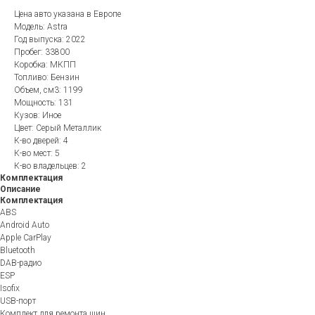
Цена авто указана в Европе
Модель: Astra
Год выпуска: 2022
Пробег: 33800
Коробка: МКПП
Топливо: Бензин
Объем, см3: 1199
Мощность: 131
Кузов: Иное
Цвет: Серый Металлик
К-во дверей: 4
К-во мест: 5
К-во владельцев: 2
Комплектация
Описание
Комплектация
ABS
Android Auto
Apple CarPlay
Bluetooth
DAB-радио
ESP
Isofix
USB-порт
Комплект для ремонта шин