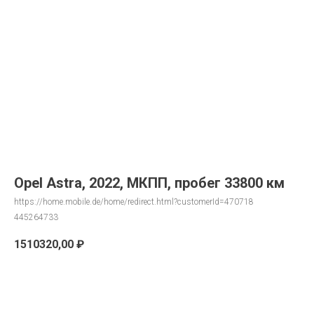
Opel Astra, 2022, МКПП, пробег 33800 км
https://home.mobile.de/home/redirect.html?customerId=470718
445264733
1510320,00
₽
Запрос