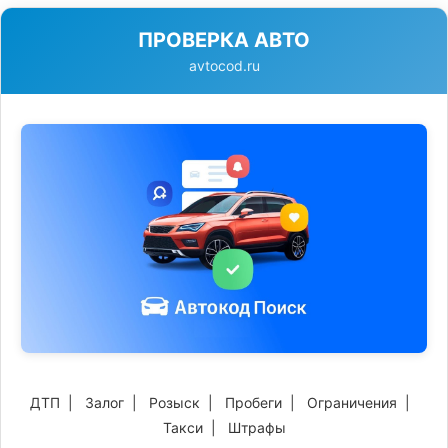
ПРОВЕРКА АВТО
avtocod.ru
ДТП
|
Залог
|
Розыск
|
Пробеги
|
Ограничения
|
Такси
|
Штрафы