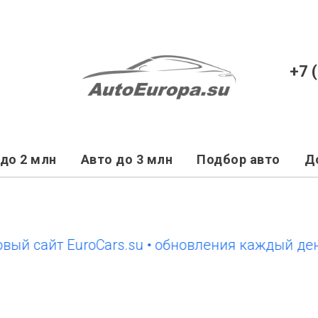
+7 
до 2 млн
Авто до 3 млн
Подбор авто
Д
айт EuroCars.su • обновления каждый день
н