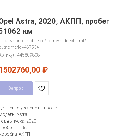
Opel Astra, 2020, АКПП, пробег
51062 км
https://home.mobile.de/home/redirect.html?
customerId=467534
Артикул:
445809808
1502760,00
₽
Запрос
Цена авто указана в Европе
Модель: Astra
Год выпуска: 2020
Пробег: 51062
Коробка: АКПП