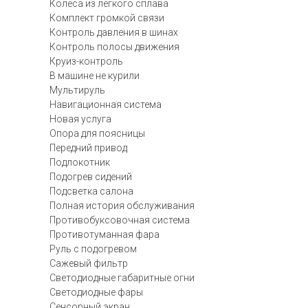
Колеса из легкого сплава
Комплект громкой связи
Контроль давления в шинах
Контроль полосы движения
Круиз-контроль
В машине не курили
Мультируль
Навигационная система
Новая услуга
Опора для поясницы
Передний привод
Подлокотник
Подогрев сидений
Подсветка салона
Полная история обслуживания
Противобуксовочная система
Противотуманная фара
Руль с подогревом
Сажевый фильтр
Светодиодные габаритные огни
Светодиодные фары
Сенсорный экран