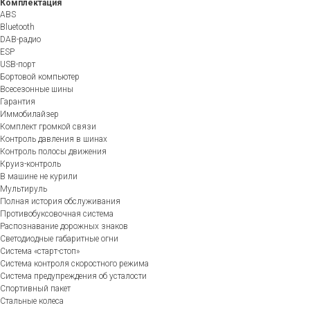
Комплектация
ABS
Bluetooth
DAB-радио
ESP
USB-порт
Бортовой компьютер
Всесезонные шины
Гарантия
Иммобилайзер
Комплект громкой связи
Контроль давления в шинах
Контроль полосы движения
Круиз-контроль
В машине не курили
Мультируль
Полная история обслуживания
Противобуксовочная система
Распознавание дорожных знаков
Светодиодные габаритные огни
Система «старт-стоп»
Система контроля скоростного режима
Система предупреждения об усталости
Спортивный пакет
Стальные колеса