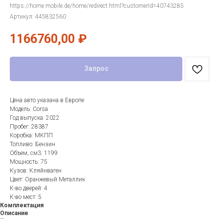
https://home.mobile.de/home/redirect.html?customerId=40743285
Артикул:
445832560
1166760,00
₽
Запрос
Цена авто указана в Европе
Модель: Corsa
Год выпуска: 2022
Пробег: 28387
Коробка: МКПП
Топливо: Бензин
Объем, см3: 1199
Мощность: 75
Кузов: Кляйнваген
Цвет: Оранжевый Металлик
К-во дверей: 4
К-во мест: 5
Комплектация
Описание