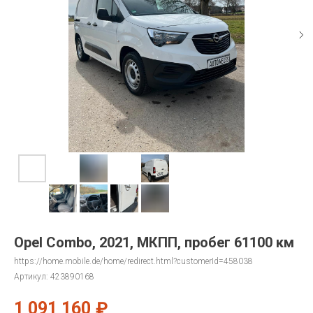
Opel Combo, 2021, МКПП, пробег 61100 км
https://home.mobile.de/home/redirect.html?customerId=458038
Артикул:
423890168
1 091 160
₽