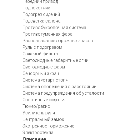
Передний привод
Подлокотник
Подогрев сидений
Подсветка салона
Противобуксовочная система
Противотуманная фара
Распознавание дорожных знаков
Руль с подогревом
Сажевый фильтр
Светодиодные габаритные огни
Светодиодные фары
Сенсорный экран
Система «старт-стоп»
Система оповещения о расстоянии
Система предупреждения об усталости
Спортивные сиденья
Тюнер/радио
Усилитель руля
Центральный замок
Экстренное торможение
Электростекла
Описание