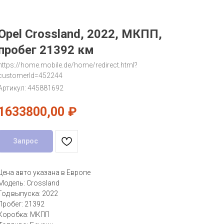
Opel Crossland, 2022, МКПП,
пробег 21392 км
https://home.mobile.de/home/redirect.html?
customerId=452244
Артикул:
445881692
1633800,00
₽
Запрос
Цена авто указана в Европе
Модель: Crossland
Год выпуска: 2022
Пробег: 21392
Коробка: МКПП