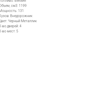
Топливо: Бензин
Объем, см3: 1199
Мощность: 131
Кузов: Внедорожник
Цвет: Черный Металлик
К-во дверей: 4
К-во мест: 5