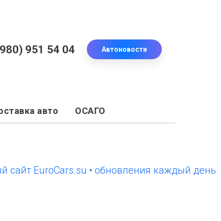
(980) 951 54 04
Автоновости
оставка авто
ОСАГО
т EuroCars.su • обновления каждый день
нов