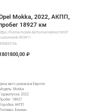
Opel Mokka, 2022, АКПП,
пробег 18927 км
https://home.mobile.de/home/redirect.html?
customerId=453411
445833156
1801800,00
₽
Запрос
Цена авто указана в Европе
Модель: Mokka
Год выпуска: 2022
Пробег: 18927
Коробка: АКПП
Топливо: Бензин