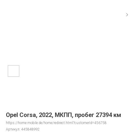
Opel Corsa, 2022, МКПП, пробег 27394 км
https://home.mobile.de/home/redirect.html?customerId=456758
Артикул:
445848992