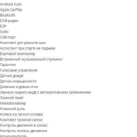
Android Auto
Apple CarPlay
Bluetooth
DAB-радио
ESP
Isofix
USB-порт
Комплект для ремонта шин
Ассистент при старте на подъеме
Бортовой компьютер
Встроенный музыкальный стриминг
Гарантия
Голосовое управление
Датчик дождя
Датчик освещенности
Дневные ходовые огни
Зеркало заднего вида с автоматическим затемнением
Зимний пакет
Иммобилайзер
Кожаный руль
Колеса из легкого сплава
Комплект громкой связи
Контроль давления в шинах
Контроль полосы движения
Круиз-контроль