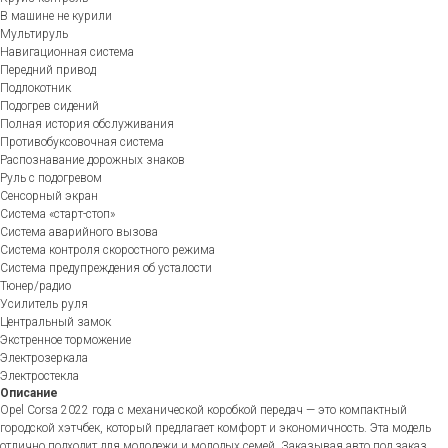
В машине не курили
Мультируль
Навигационная система
Передний привод
Подлокотник
Подогрев сидений
Полная история обслуживания
Противобуксовочная система
Распознавание дорожных знаков
Руль с подогревом
Сенсорный экран
Система «старт-стоп»
Система аварийного вызова
Система контроля скоростного режима
Система предупреждения об усталости
Тюнер/радио
Усилитель руля
Центральный замок
Экстренное торможение
Электрозеркала
Электростекла
Описание
Opel Corsa 2022 года с механической коробкой передач — это компактный
городской хэтчбек, который предлагает комфорт и экономичность. Эта модель
отлично подходит для молодежи и молодых семей. Заказывая авто под заказ,