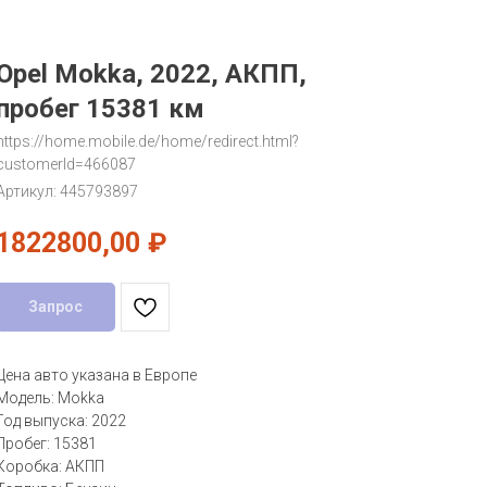
Opel Mokka, 2022, АКПП,
пробег 15381 км
https://home.mobile.de/home/redirect.html?
customerId=466087
Артикул:
445793897
1822800,00
₽
Запрос
Цена авто указана в Европе
Модель: Mokka
Год выпуска: 2022
Пробег: 15381
Коробка: АКПП