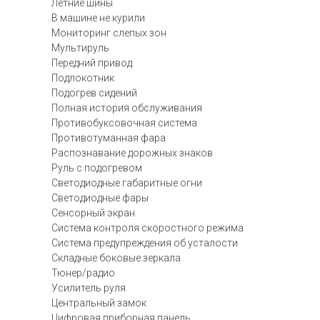
Летние шины
В машине не курили
Мониторинг слепых зон
Мультируль
Передний привод
Подлокотник
Подогрев сидений
Полная история обслуживания
Противобуксовочная система
Противотуманная фара
Распознавание дорожных знаков
Руль с подогревом
Светодиодные габаритные огни
Светодиодные фары
Сенсорный экран
Система контроля скоростного режима
Система предупреждения об усталости
Складные боковые зеркала
Тюнер/радио
Усилитель руля
Центральный замок
Цифровая приборная панель