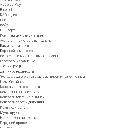
Apple CarPlay
Bluetooth
DAB-радио
ESP
Isofix
USB-порт
Комплект для ремонта шин
Ассистент при старте на подъеме
Багажник на крыше
Бортовой компьютер
Встроенный музыкальный стриминг
Голосовое управление
Датчик дождя
Датчик освещенности
Зеркало заднего вида с автоматическим затемнением
Иммобилайзер
Колеса из легкого сплава
Комплект громкой связи
Контроль давления в шинах
Контроль полосы движения
Круиз-контроль
Мультируль
Навигационная система
Передний привод
Подлокотник