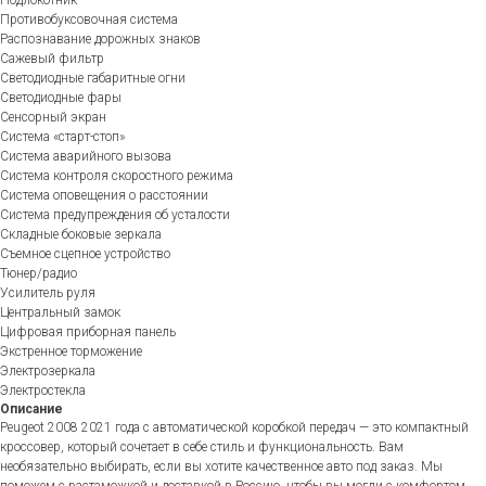
Противобуксовочная система
Распознавание дорожных знаков
Сажевый фильтр
Светодиодные габаритные огни
Светодиодные фары
Сенсорный экран
Система «старт-стоп»
Система аварийного вызова
Система контроля скоростного режима
Система оповещения о расстоянии
Система предупреждения об усталости
Складные боковые зеркала
Съемное сцепное устройство
Тюнер/радио
Усилитель руля
Центральный замок
Цифровая приборная панель
Экстренное торможение
Электрозеркала
Электростекла
Описание
Peugeot 2008 2021 года с автоматической коробкой передач — это компактный
кроссовер, который сочетает в себе стиль и функциональность. Вам
необязательно выбирать, если вы хотите качественное авто под заказ. Мы
поможем с растаможкой и доставкой в Россию, чтобы вы могли с комфортом