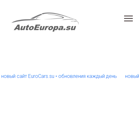
й сайт EuroCars.su • обновления каждый день
новый сайт