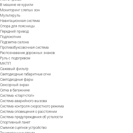
В машине не курили
Мониторинг слепых зон
Мультируль
Навигационная система
Опора для поясницы
Передний привод
Подлокотник
Подсветка салона
Противобуксовочная система
Распознавание дорожных знаков
Руль с подогревом
МКПП
Сажевый фильтр
Светодиодные габаритные огни
Светодиодные фары
Сенсорный экран
Сетка в багажнике
Система «старт-стоп»
Система аварийного вызова
Система контроля скоростного режима
Система оповещения о расстоянии
Система предупреждения об усталости
Спортивный пакет
Съемное сцепное устройство
Тонированные стекла