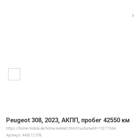
Peugeot 308, 2023, АКПП, пробег 42550 км
https://home.mobile.de/home/redirect.html?customerId=15277564
Артикул:
449212378