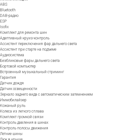
ABS
Bluetooth
DAB-радио
ESP
Isofix
Комплект для ремонта шин
Адаптивный круиз-контроль
Ассистент переключения фар дальнего света
Ассистент при старте на подъеме
Аудиосистема
Безбликовые фары дальнего света
Бортовой компьютер
Встроенный музыкальный стриминг
Гарантия
Датчик дождя
Датчик освещенности
Зеркало заднего вида с автоматическим затемнением
Иммобилайзер
Кожаный руль
Колеса из легкого сплава
Комплект громкой связи
Контроль давления в шинах
Контроль полосы движения
Летние шины
Люк в крыше