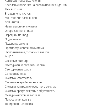
Контроль полосы движения
Крепление изофикс на пассажирских сидениях
Люк в крыше
В машине не курили
Мониторинг слепых зон
Мультируль
Навигационная система
Опора для поясницы
Передний привод
Подлокотник
Подсветка салона
Противобуксовочная система
Распознавание дорожных знаков
МКПП
Сажевый фильтр
Светодиодные габаритные огни
Светодиодные фары
Сенсорный экран
Система «старт-стоп»
Система аварийного вызова
Система контроля скоростного режима
Система предупреждения об усталости
Складные боковые зеркала
Панорамная крыша
Тонированные стекла