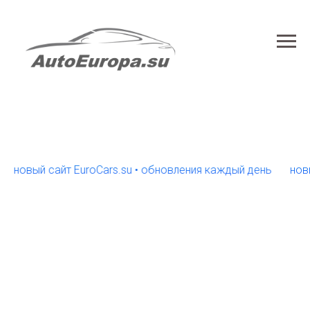
вый сайт EuroCars.su • обновления каждый день
новый са