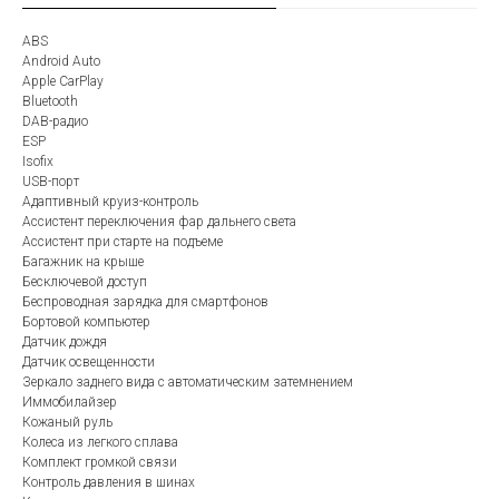
ABS
Android Auto
Apple CarPlay
Bluetooth
DAB-радио
ESP
Isofix
USB-порт
Адаптивный круиз-контроль
Ассистент переключения фар дальнего света
Ассистент при старте на подъеме
Багажник на крыше
Бесключевой доступ
Беспроводная зарядка для смартфонов
Бортовой компьютер
Датчик дождя
Датчик освещенности
Зеркало заднего вида с автоматическим затемнением
Иммобилайзер
Кожаный руль
Колеса из легкого сплава
Комплект громкой связи
Контроль давления в шинах