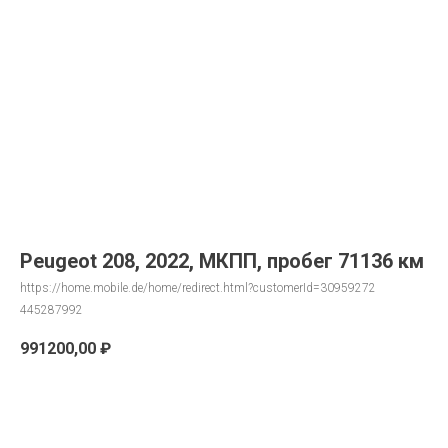
Peugeot 208, 2022, МКПП, пробег 71136 км
https://home.mobile.de/home/redirect.html?customerId=30959272
445287992
991200,00
₽
Запрос