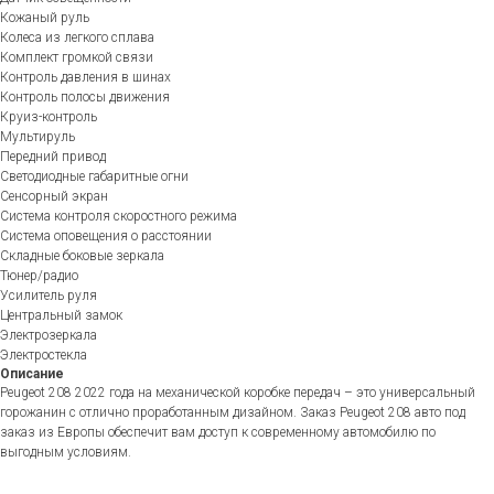
Кожаный руль
Колеса из легкого сплава
Комплект громкой связи
Контроль давления в шинах
Контроль полосы движения
Круиз-контроль
Мультируль
Передний привод
Светодиодные габаритные огни
Сенсорный экран
Система контроля скоростного режима
Система оповещения о расстоянии
Складные боковые зеркала
Тюнер/радио
Усилитель руля
Центральный замок
Электрозеркала
Электростекла
Описание
Peugeot 208 2022 года на механической коробке передач – это универсальный
горожанин с отлично проработанным дизайном. Заказ Peugeot 208 авто под
заказ из Европы обеспечит вам доступ к современному автомобилю по
выгодным условиям.