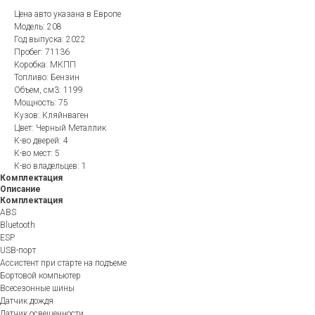
Цена авто указана в Европе
Модель: 208
Год выпуска: 2022
Пробег: 71136
Коробка: МКПП
Топливо: Бензин
Объем, см3: 1199
Мощность: 75
Кузов: Кляйнваген
Цвет: Черный Металлик
К-во дверей: 4
К-во мест: 5
К-во владельцев: 1
Комплектация
Описание
Комплектация
ABS
Bluetooth
ESP
USB-порт
Ассистент при старте на подъеме
Бортовой компьютер
Всесезонные шины
Датчик дождя
Датчик освещенности