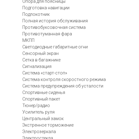
Опора для поясницы
Подготовка навигации
Подлокотник
Полная история обслуживания
Противобуксовочная система
Противотуманная фара
МКПП
Светодиодные габаритные огни
Сенсорный экран
Сетка в багажнике
Сигнализация
Система «старт-стоп»
Система контроля скоростного режима
Система предупреждения об усталости
Спортивные сиденья
Спортивный пакет
Тюнер/радио
Усилитель руля
Центральный замок
Экстренное торможение
Электрозеркала
Электростекла