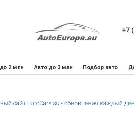
+7 
до 2 млн
Авто до 3 млн
Подбор авто
Д
айт EuroCars.su • обновления каждый день
н