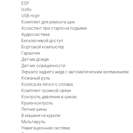
ESP
Isofix
USB-порт
Комплект для ремонта шин
Ассистент при старте на подъеме
Аудиосистема
Бесключевой доступ
Бортовой компьютер
Гарантия
Датчик дождя
Датчик освещенности
Зеркало заднего вида с автоматическим затемнением
Кожаный руль
Колеса из легкого сплава
Комплект громкой связи
Контроль давления в шинах
Круиз-контроль
Летние шины
В машине не курили
Мультируль
Навигационная система