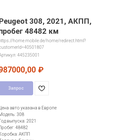
Peugeot 308, 2021, АКПП,
пробег 48482 км
https://home.mobile.de/home/redirect.html?
customerId=40501807
Артикул:
445235001
987000,00
₽
Запрос
Цена авто указана в Европе
Модель: 308
Год выпуска: 2021
Пробег: 48482
Коробка: АКПП