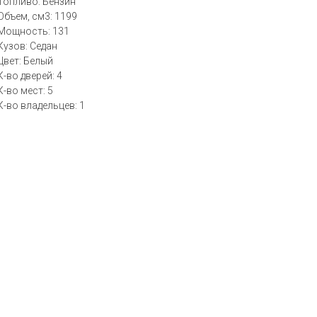
Топливо: Бензин
Объем, см3: 1199
Мощность: 131
Кузов: Седан
Цвет: Белый
К-во дверей: 4
К-во мест: 5
К-во владельцев: 1