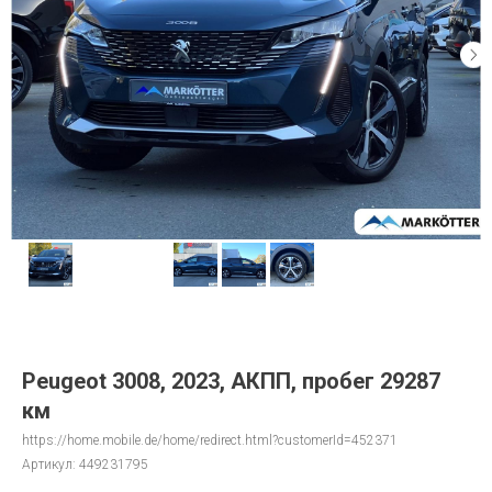
Peugeot 3008, 2023, АКПП, пробег 29287
км
https://home.mobile.de/home/redirect.html?customerId=452371
Артикул:
449231795