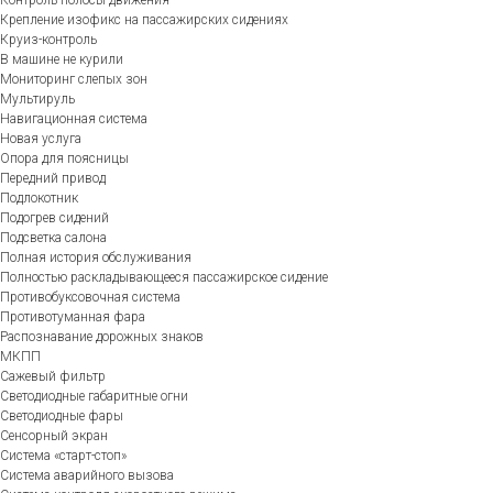
Крепление изофикс на пассажирских сидениях
Круиз-контроль
В машине не курили
Мониторинг слепых зон
Мультируль
Навигационная система
Новая услуга
Опора для поясницы
Передний привод
Подлокотник
Подогрев сидений
Подсветка салона
Полная история обслуживания
Полностью раскладывающееся пассажирское сидение
Противобуксовочная система
Противотуманная фара
Распознавание дорожных знаков
МКПП
Сажевый фильтр
Светодиодные габаритные огни
Светодиодные фары
Сенсорный экран
Система «старт-стоп»
Система аварийного вызова