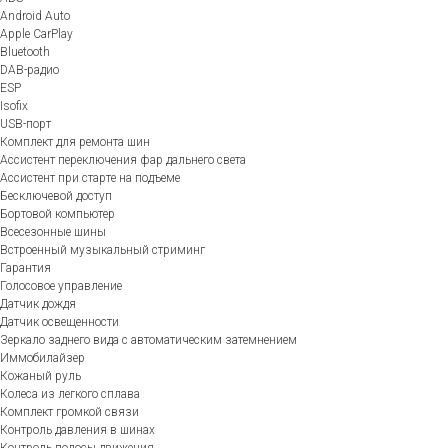
Android Auto
Apple CarPlay
Bluetooth
DAB-радио
ESP
Isofix
USB-порт
Комплект для ремонта шин
Ассистент переключения фар дальнего света
Ассистент при старте на подъеме
Бесключевой доступ
Бортовой компьютер
Всесезонные шины
Встроенный музыкальный стриминг
Гарантия
Голосовое управление
Датчик дождя
Датчик освещенности
Зеркало заднего вида с автоматическим затемнением
Иммобилайзер
Кожаный руль
Колеса из легкого сплава
Комплект громкой связи
Контроль давления в шинах
Контроль полосы движения