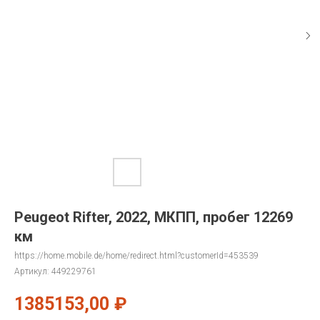
Peugeot Rifter, 2022, МКПП, пробег 12269
км
https://home.mobile.de/home/redirect.html?customerId=453539
Артикул:
449229761
1385153,00
₽