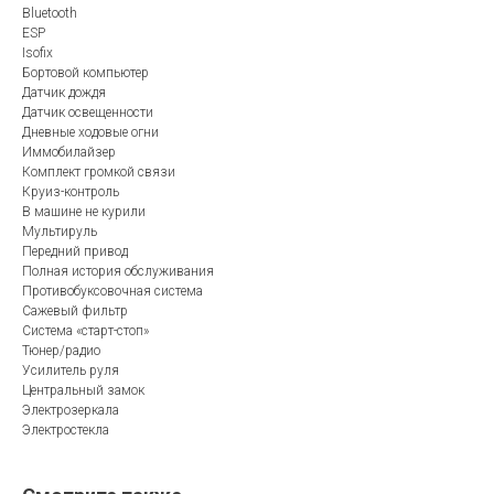
Bluetooth
ESP
Isofix
Бортовой компьютер
Датчик дождя
Датчик освещенности
Дневные ходовые огни
Иммобилайзер
Комплект громкой связи
Круиз-контроль
В машине не курили
Мультируль
Передний привод
Полная история обслуживания
Противобуксовочная система
Сажевый фильтр
Система «старт-стоп»
Тюнер/радио
Усилитель руля
Центральный замок
Электрозеркала
Электростекла