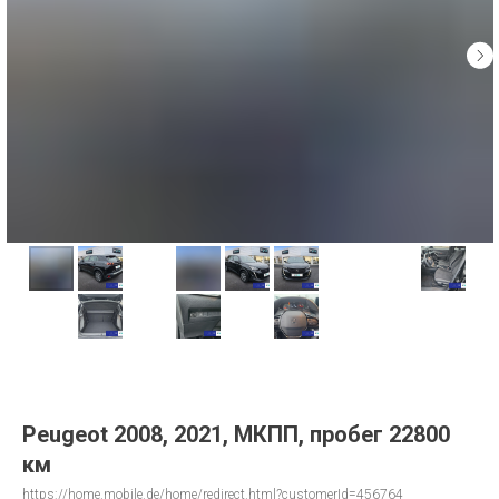
Peugeot 2008, 2021, МКПП, пробег 22800
км
https://home.mobile.de/home/redirect.html?customerId=456764