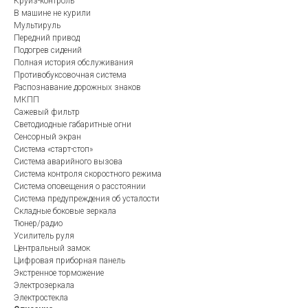
Круиз-контроль
В машине не курили
Мультируль
Передний привод
Подогрев сидений
Полная история обслуживания
Противобуксовочная система
Распознавание дорожных знаков
МКПП
Сажевый фильтр
Светодиодные габаритные огни
Сенсорный экран
Система «старт-стоп»
Система аварийного вызова
Система контроля скоростного режима
Система оповещения о расстоянии
Система предупреждения об усталости
Складные боковые зеркала
Тюнер/радио
Усилитель руля
Центральный замок
Цифровая приборная панель
Экстренное торможение
Электрозеркала
Электростекла