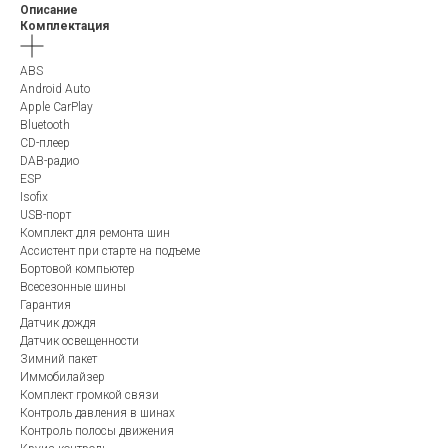
Описание
Комплектация
ABS
Android Auto
Apple CarPlay
Bluetooth
CD-плеер
DAB-радио
ESP
Isofix
USB-порт
Комплект для ремонта шин
Ассистент при старте на подъеме
Бортовой компьютер
Всесезонные шины
Гарантия
Датчик дождя
Датчик освещенности
Зимний пакет
Иммобилайзер
Комплект громкой связи
Контроль давления в шинах
Контроль полосы движения