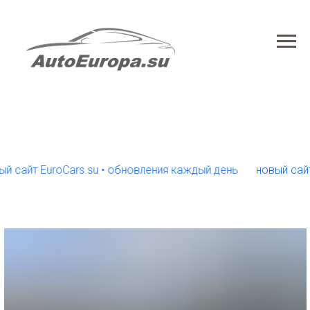
йт EuroCars.su • обновления каждый день
новый сайт Euro