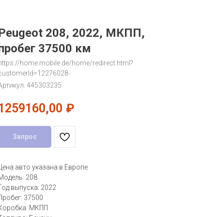
Peugeot 208, 2022, МКПП,
пробег 37500 км
https://home.mobile.de/home/redirect.html?
customerId=12276028
Артикул:
445303235
1259160,00
₽
Запрос
Цена авто указана в Европе
Модель: 208
Год выпуска: 2022
Пробег: 37500
Коробка: МКПП