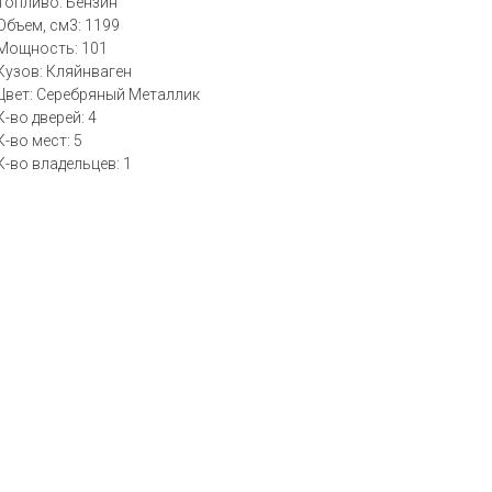
Топливо: Бензин
Объем, см3: 1199
Мощность: 101
Кузов: Кляйнваген
Цвет: Серебряный Металлик
К-во дверей: 4
К-во мест: 5
К-во владельцев: 1