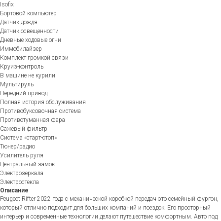
Isofix
Бортовой компьютер
Датчик дождя
Датчик освещенности
Дневные ходовые огни
Иммобилайзер
Комплект громкой связи
Круиз-контроль
В машине не курили
Мультируль
Передний привод
Полная история обслуживания
Противобуксовочная система
Противотуманная фара
Сажевый фильтр
Система «старт-стоп»
Тюнер/радио
Усилитель руля
Центральный замок
Электрозеркала
Электростекла
Описание
Peugeot Rifter 2022 года с механической коробкой передач это семейный фургон,
который отлично подходит для больших компаний и поездок. Его просторный
интерьер и современные технологии делают путешествие комфортным. Авто под