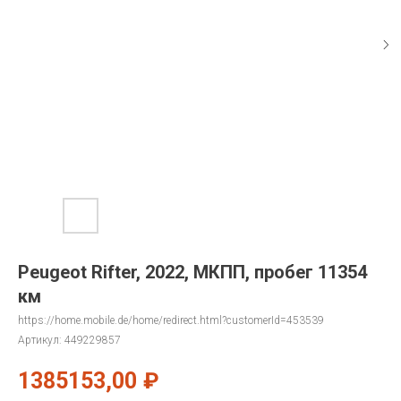
Peugeot Rifter, 2022, МКПП, пробег 11354
км
https://home.mobile.de/home/redirect.html?customerId=453539
Артикул:
449229857
1385153,00
₽