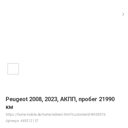
Peugeot 2008, 2023, АКПП, пробег 21990
км
https://home.mobile.de/home/redirect.html?customerId=8935976
Артикул:
449212137