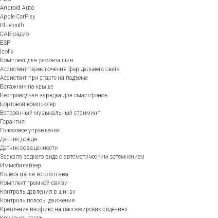
Android Auto
Apple CarPlay
Bluetooth
DAB-радио
ESP
Isofix
Комплект для ремонта шин
Ассистент переключения фар дальнего света
Ассистент при старте на подъеме
Багажник на крыше
Беспроводная зарядка для смартфонов
Бортовой компьютер
Встроенный музыкальный стриминг
Гарантия
Голосовое управление
Датчик дождя
Датчик освещенности
Зеркало заднего вида с автоматическим затемнением
Иммобилайзер
Колеса из легкого сплава
Комплект громкой связи
Контроль давления в шинах
Контроль полосы движения
Крепление изофикс на пассажирских сидениях
Круиз-контроль