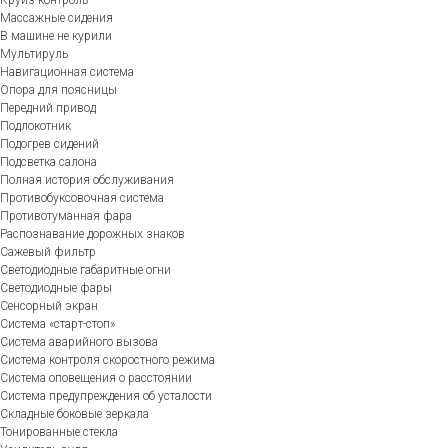
Массажные сидения
В машине не курили
Мультируль
Навигационная система
Опора для поясницы
Передний привод
Подлокотник
Подогрев сидений
Подсветка салона
Полная история обслуживания
Противобуксовочная система
Противотуманная фара
Распознавание дорожных знаков
Сажевый фильтр
Светодиодные габаритные огни
Светодиодные фары
Сенсорный экран
Система «старт-стоп»
Система аварийного вызова
Система контроля скоростного режима
Система оповещения о расстоянии
Система предупреждения об усталости
Складные боковые зеркала
Тонированные стекла