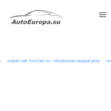
овый сайт EuroCars.su • обновления каждый день
новый с