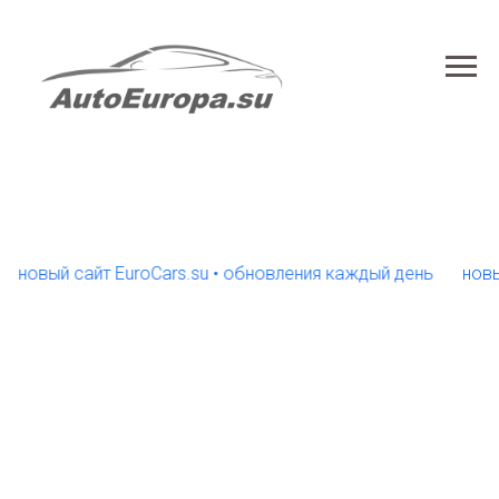
ый сайт EuroCars.su • обновления каждый день
новый сай