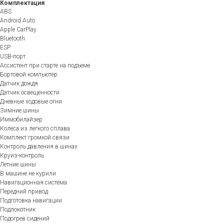
Комплектация
ABS
Android Auto
Apple CarPlay
Bluetooth
ESP
USB-порт
Ассистент при старте на подъеме
Бортовой компьютер
Датчик дождя
Датчик освещенности
Дневные ходовые огни
Зимние шины
Иммобилайзер
Колеса из легкого сплава
Комплект громкой связи
Контроль давления в шинах
Круиз-контроль
Летние шины
В машине не курили
Навигационная система
Передний привод
Подготовка навигации
Подлокотник
Подогрев сидений