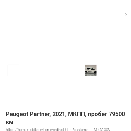
Peugeot Partner, 2021, МКПП, пробег 79500
км
https://home.mobile.de/home/redirect.html?customerId=31432008