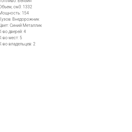
Топливо: Бензин
Объем, см3: 1332
Мощность: 154
Кузов: Внедорожник
Цвет: Синий Металлик
К-во дверей: 4
К-во мест: 5
К-во владельцев: 2