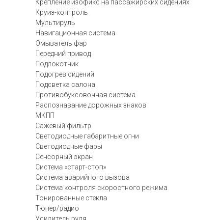
Крепление изофикс на пассажирских сидениях
Круиз-контроль
Мультируль
Навигационная система
Омыватель фар
Передний привод
Подлокотник
Подогрев сидений
Подсветка салона
Противобуксовочная система
Распознавание дорожных знаков
МКПП
Сажевый фильтр
Светодиодные габаритные огни
Светодиодные фары
Сенсорный экран
Система «старт-стоп»
Система аварийного вызова
Система контроля скоростного режима
Тонированные стекла
Тюнер/радио
Усилитель руля