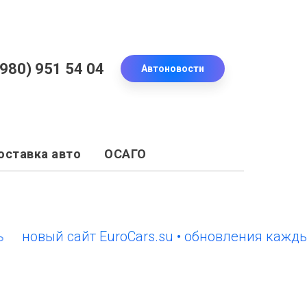
(980) 951 54 04
Автоновости
оставка авто
ОСАГО
вый сайт EuroCars.su • обновления каждый де