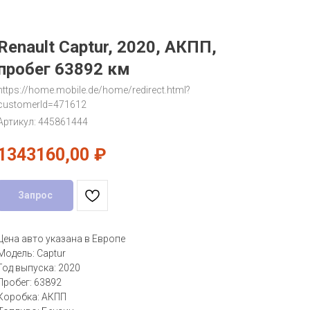
Renault Captur, 2020, АКПП,
пробег 63892 км
https://home.mobile.de/home/redirect.html?
customerId=471612
Артикул:
445861444
1343160,00
₽
Запрос
Цена авто указана в Европе
Модель: Captur
Год выпуска: 2020
Пробег: 63892
Коробка: АКПП