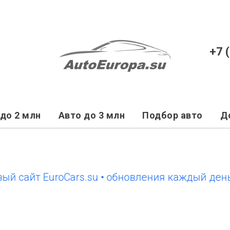
+7 
до 2 млн
Авто до 3 млн
Подбор авто
Д
айт EuroCars.su • обновления каждый день
но